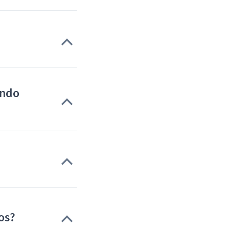
ando
os?