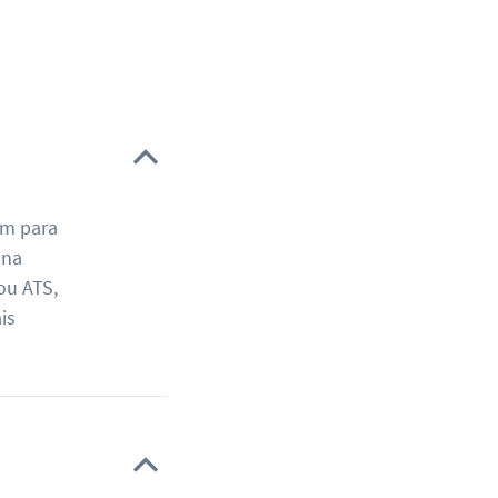
am para
 na
ou ATS,
is